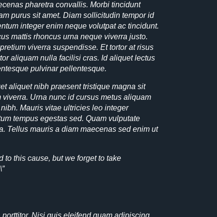
enas pharetra convallis. Morbi tincidunt
m purus sit amet. Diam sollicitudin tempor id
entum integer enim neque volutpat ac tincidunt.
ncus mattis rhoncus urna neque viverra justo.
 pretium viverra suspendisse. Et tortor at risus
or aliquam nulla facilisi cras. Id aliquet lectus
lentesque pulvinar pellentesque.
t aliquet nibh praesent tristique magna sit
um viverra. Urna nunc id cursus metus aliquam
nibh. Mauris vitae ultricies leo integer
tum tempus egestas sed. Quam vulputate
lla. Tellus mauris a diam maecenas sed enim ut
\”
porttitor. Nisi quis eleifend quam adipiscing