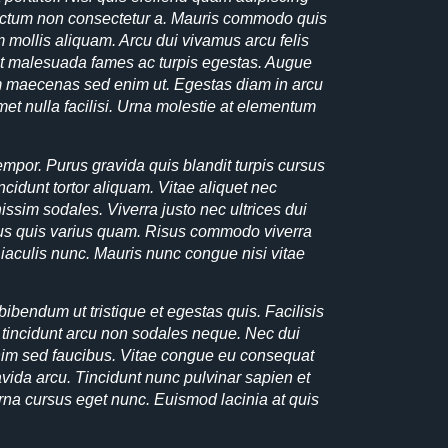
 dictum non consectetur a. Mauris commodo quis
m mollis aliquam. Arcu dui vivamus arcu felis
et malesuada fames ac turpis egestas. Augue
am maecenas sed enim ut. Egestas diam in arcu
et nulla facilisi. Urna molestie at elementum
 tempor. Purus gravida quis blandit turpis cursus
ncidunt tortor aliquam. Vitae aliquet nec
issim sodales. Viverra justo nec ultrices dui
isus quis varius quam. Risus commodo viverra
 iaculis nunc. Mauris nunc congue nisi vitae
bibendum ut tristique et egestas quis. Facilisis
tincidunt arcu non sodales neque. Nec dui
nim sed faucibus. Vitae congue eu consequat
ravida arcu. Tincidunt nunc pulvinar sapien et
rna cursus eget nunc. Euismod lacinia at quis