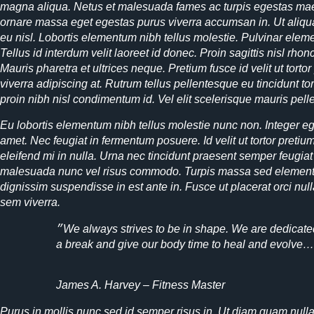
magna aliqua. Netus et malesuada fames ac turpis egestas maec
ornare massa eget egestas purus viverra accumsan in. Ut aliqua
eu nisl. Lobortis elementum nibh tellus molestie. Pulvinar elem
Tellus id interdum velit laoreet id donec. Proin sagittis nisl rho
Mauris pharetra et ultrices neque. Pretium fusce id velit ut tortor
viverra adipiscing at. Rutrum tellus pellentesque eu tincidunt tort
proin nibh nisl condimentum id. Vel elit scelerisque mauris pel
Eu lobortis elementum nibh tellus molestie nunc non. Integer ege
amet. Nec feugiat in fermentum posuere. Id velit ut tortor preti
eleifend mi in nulla. Urna nec tincidunt praesent semper feugiat 
malesuada nunc vel risus commodo. Turpis massa sed elemen
dignissim suspendisse in est ante in. Fusce ut placerat orci nu
sem viverra.
״We always strives to be in shape. We are dedicated to this cause, but we forget to take
a break and give our body time to heal and evolve…
James A. Harvey – Fitness Master
Purus in mollis nunc sed id semper risus in. Ut diam quam nulla 