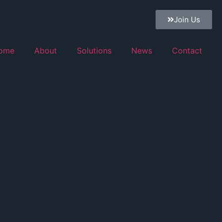
Join Us
ome
About
Solutions
News
Contact