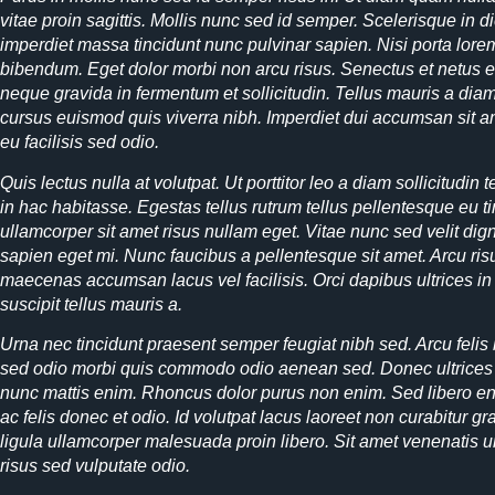
vitae proin sagittis. Mollis nunc sed id semper. Scelerisque in
imperdiet massa tincidunt nunc pulvinar sapien. Nisi porta lore
bibendum. Eget dolor morbi non arcu risus. Senectus et netus 
neque gravida in fermentum et sollicitudin. Tellus mauris a di
cursus euismod quis viverra nibh. Imperdiet dui accumsan sit am
eu facilisis sed odio.
Quis lectus nulla at volutpat. Ut porttitor leo a diam sollicitudin
in hac habitasse. Egestas tellus rutrum tellus pellentesque eu ti
ullamcorper sit amet risus nullam eget. Vitae nunc sed velit dign
sapien eget mi. Nunc faucibus a pellentesque sit amet. Arcu r
maecenas accumsan lacus vel facilisis. Orci dapibus ultrices in
suscipit tellus mauris a.
Urna nec tincidunt praesent semper feugiat nibh sed. Arcu felis 
sed odio morbi quis commodo odio aenean sed. Donec ultrices 
nunc mattis enim. Rhoncus dolor purus non enim. Sed libero e
ac felis donec et odio. Id volutpat lacus laoreet non curabitur g
ligula ullamcorper malesuada proin libero. Sit amet venenatis u
risus sed vulputate odio.